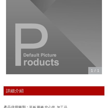
1
/
1
詳細介紹
產品供貨種類 :
平板‚圓棒‚空心管 ‚加工品