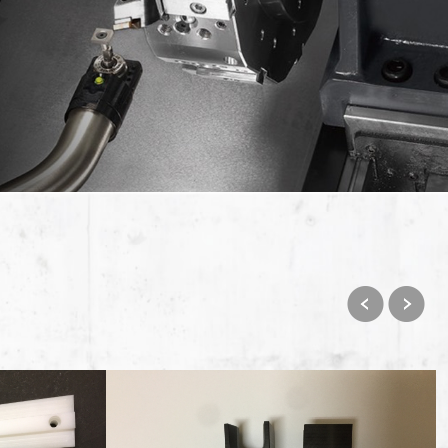
Previ
Next
ous